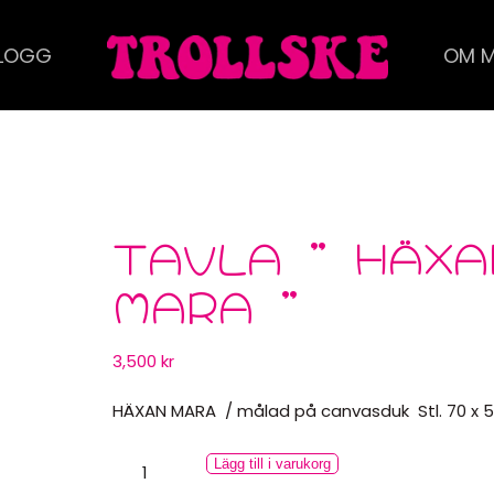
LOGG
OM M
TAVLA ” HÄXA
MARA ”
3,500
kr
HÄXAN MARA / målad på canvasduk Stl. 70 x 
Tavla
Lägg till i varukorg
”