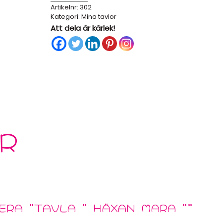
Artikelnr:
302
Häxan
Kategori:
Mina tavlor
Mara
Att dela är kärlek!
”
mängd
R
ERA ”TAVLA ” HÄXAN MARA ””