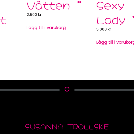
Vätten ”
Sexy
t
2,500
kr
Lady 
Lägg till i varukorg
5,000
kr
5
Lägg till i varukor
SUSANNA TROLLSKE