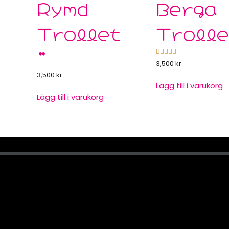
Rymd
Berga
Trollet
Trolle
”
Betygsatt
5.00
av 
3,500
kr
3,500
kr
Lägg till i varukorg
Lägg till i varukorg