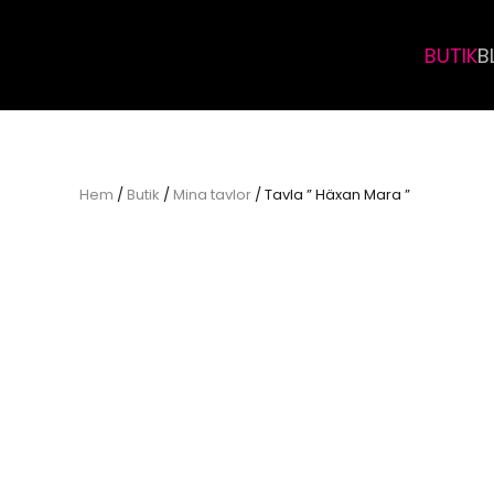
BUTIK
B
Skip to main content
Hem
/
Butik
/
Mina tavlor
/ Tavla ” Häxan Mara ”