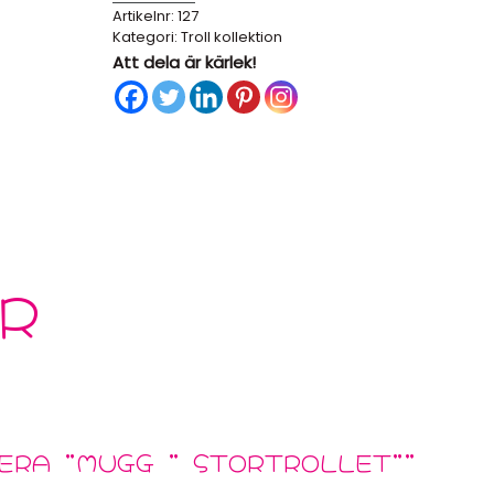
Artikelnr:
127
stortrollet”
Kategori:
Troll kollektion
mängd
Att dela är kärlek!
R
ERA ”MUGG ” STORTROLLET””