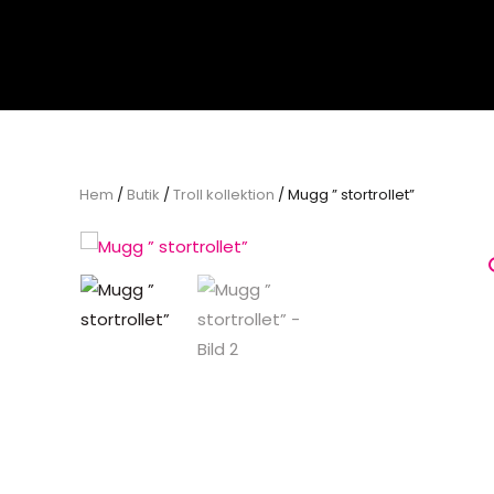
Skip to main content
Hem
/
Butik
/
Troll kollektion
/ Mugg ” stortrollet”