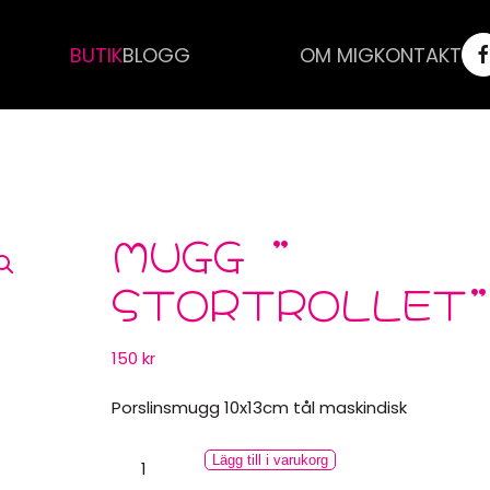
BUTIK
BLOGG
OM MIG
KONTAKT
MUGG ”
STORTROLLET”
150
kr
Porslinsmugg 10x13cm tål maskindisk
Mugg
Lägg till i varukorg
”