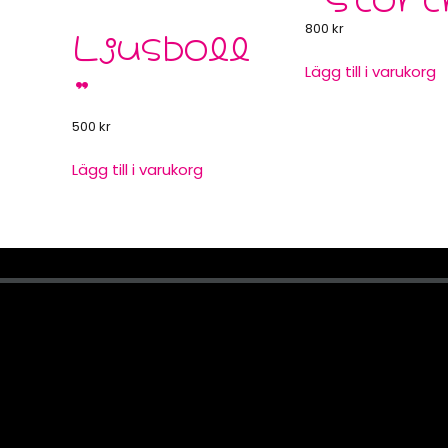
Ljusboll
800
kr
Lägg till i varukorg
”
500
kr
Lägg till i varukorg