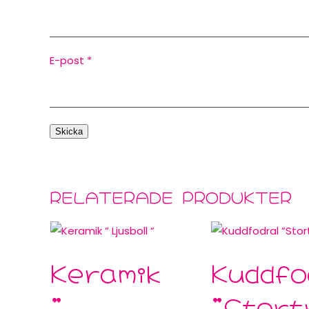
E-post
*
RELATERADE PRODUKTER
Keramik
Kuddfo
”
”Stort