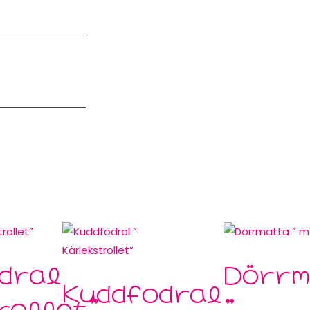
dral
Dörrm
Kuddfodral
rollet”
”