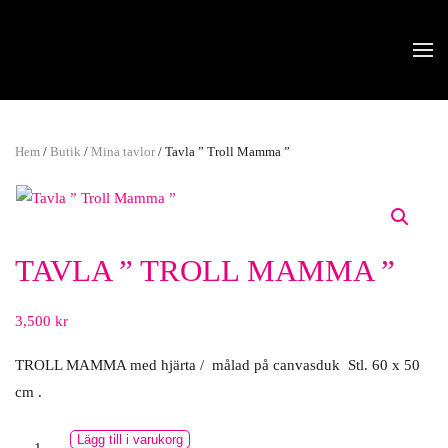
Skip to main content
Hem
/
Butik
/
Mina tavlor
/ Tavla ” Troll Mamma ”
TAVLA ” TROLL MAMMA ”
3,500
kr
TROLL MAMMA med hjärta / målad på canvasduk Stl. 60 x 50
cm .
Tavla
Lägg till i varukorg