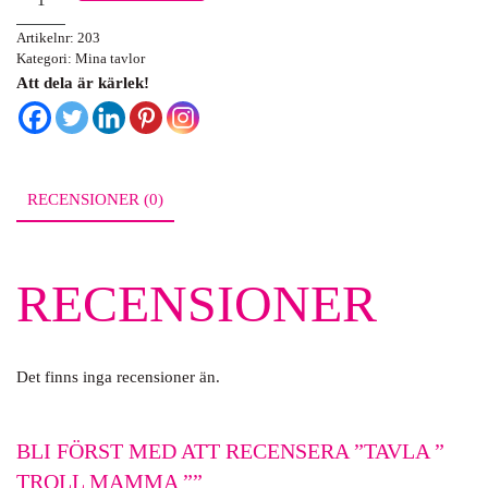
”
Artikelnr:
203
Troll
Kategori:
Mina tavlor
Mamma
Att dela är kärlek!
”
mängd
RECENSIONER (0)
RECENSIONER
Det finns inga recensioner än.
BLI FÖRST MED ATT RECENSERA ”TAVLA ”
TROLL MAMMA ””