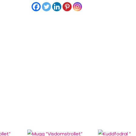
”
mängd