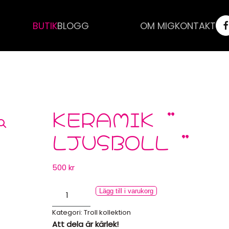
BUTIK
BLOGG
OM MIG
KONTAKT
KERAMIK ”
LJUSBOLL ”
500
kr
Keramik
Lägg till i varukorg
”
Kategori:
Troll kollektion
Ljusboll
Att dela är kärlek!