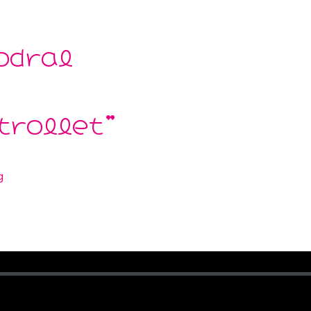
odral
trollet”
g