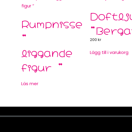
Doftlj
Rumpnisse
”Berga
”
200
kr
liggande
Lägg till i varukorg
figur ”
Läs mer