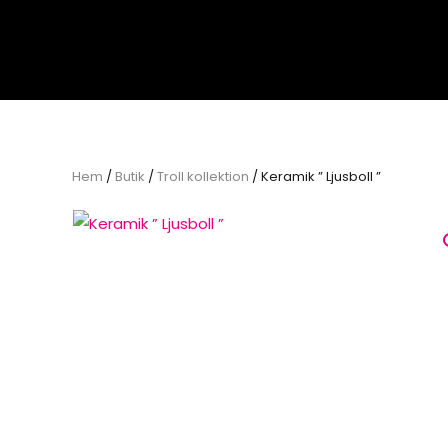
Skip to main content
Hem
/
Butik
/
Troll kollektion
/ Keramik ” Ljusboll ”