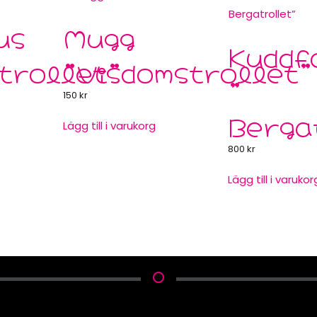
us
Mugg
Kuddf
trollet”
”Visdomstrollet”
”
150
kr
Berga
Lägg till i varukorg
800
kr
Lägg till i varukor