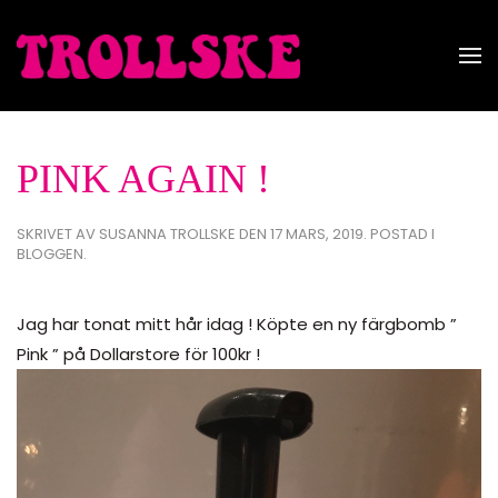
Skip to main content
PINK AGAIN !
SKRIVET AV
SUSANNA TROLLSKE
DEN
17 MARS, 2019
. POSTAD I
BLOGGEN
.
Jag har tonat mitt hår idag ! Köpte en ny färgbomb ”
Pink ” på Dollarstore för 100kr !