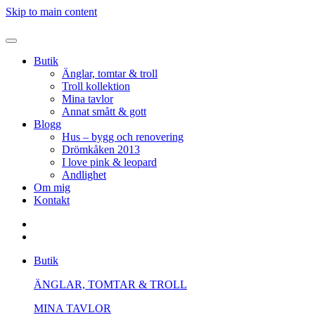
Skip to main content
Butik
Änglar, tomtar & troll
Troll kollektion
Mina tavlor
Annat smått & gott
Blogg
Hus – bygg och renovering
Drömkåken 2013
I love pink & leopard
Andlighet
Om mig
Kontakt
Butik
ÄNGLAR, TOMTAR & TROLL
MINA TAVLOR