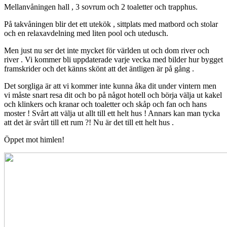
Mellanvåningen hall , 3 sovrum och 2 toaletter och trapphus.
På takvåningen blir det ett utekök , sittplats med matbord och stolar
och en relaxavdelning med liten pool och utedusch.
Men just nu ser det inte mycket för världen ut och dom river och
river . Vi kommer bli uppdaterade varje vecka med bilder hur bygget
framskrider och det känns skönt att det äntligen är på gång .
Det sorgliga är att vi kommer inte kunna åka dit under vintern men
vi måste snart resa dit och bo på något hotell och börja välja ut kakel
och klinkers och kranar och toaletter och skåp och fan och hans
moster ! Svårt att välja ut allt till ett helt hus ! Annars kan man tycka
att det är svårt till ett rum ?! Nu är det till ett helt hus .
Öppet mot himlen!