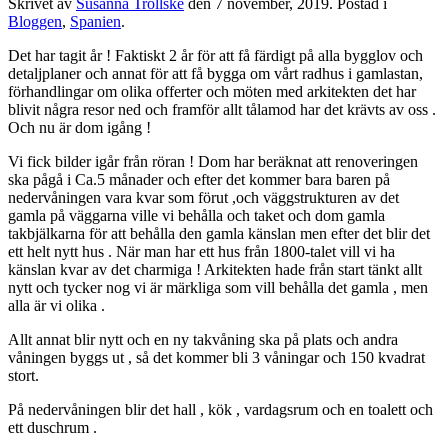
Skrivet av
Susanna Trollske
den
7 november, 2019
. Postad i
Bloggen
,
Spanien
.
Det har tagit år ! Faktiskt 2 år för att få färdigt på alla bygglov och
detaljplaner och annat för att få bygga om vårt radhus i gamlastan,
förhandlingar om olika offerter och möten med arkitekten det har
blivit några resor ned och framför allt tålamod har det krävts av oss .
Och nu är dom igång !
Vi fick bilder igår från röran ! Dom har beräknat att renoveringen
ska pågå i Ca.5 månader och efter det kommer bara baren på
nedervåningen vara kvar som förut ,och väggstrukturen av det
gamla på väggarna ville vi behålla och taket och dom gamla
takbjälkarna för att behålla den gamla känslan men efter det blir det
ett helt nytt hus . När man har ett hus från 1800-talet vill vi ha
känslan kvar av det charmiga ! Arkitekten hade från start tänkt allt
nytt och tycker nog vi är märkliga som vill behålla det gamla , men
alla är vi olika .
Allt annat blir nytt och en ny takvåning ska på plats och andra
våningen byggs ut , så det kommer bli 3 våningar och 150 kvadrat
stort.
På nedervåningen blir det hall , kök , vardagsrum och en toalett och
ett duschrum .