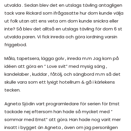
utvalda . Sedan blev det en utslags tävling antagligen
tack vare Rickard som ifrågasatte hur dom kunde välja
ut folk utan att ens veta om dom kunde snickra eller
inte? Så blev det alltså en utslags tävling för dom 6 st
utvalda paren. Vi fick inreda och göra iordning varsin
friggebod.
Måla, tapetsera, lägga golv , inreda m.m Jag kom på
idéen att göra en ” Love svit” med mysig säng ,
kandelaber , kuddar , fåtölj, och sängbord m.m så det
skulle vara som ett lyxigt hotellrum & gå i kärlekens
tecken.
Agneta Sjödin vart programledare för serien för Ernst
tackade nej eftersom han hade så mycket med ”
sommar med Ernst” att göra. Han hade nog varit mer
insatt i bygget än Agneta , även om jag personligen