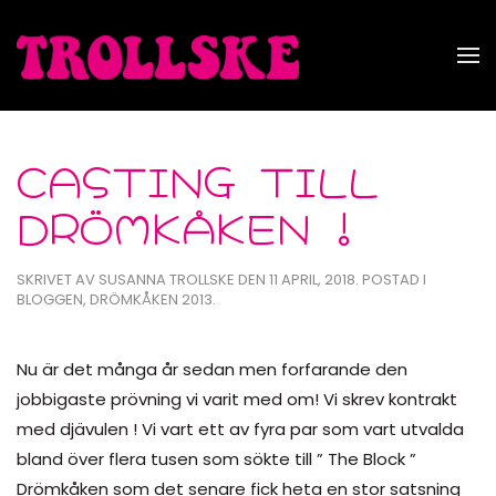
Skip to main content
CASTING TILL
DRÖMKÅKEN !
SKRIVET AV
SUSANNA TROLLSKE
DEN
11 APRIL, 2018
. POSTAD I
BLOGGEN
,
DRÖMKÅKEN 2013
.
Nu är det många år sedan men forfarande den
jobbigaste prövning vi varit med om! Vi skrev kontrakt
med djävulen ! Vi vart ett av fyra par som vart utvalda
bland över flera tusen som sökte till ” The Block ”
Drömkåken som det senare fick heta en stor satsning