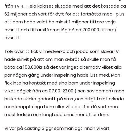
från Tv 4 . Hela kalaset slutade med att det kostade ca
62 miljoner och vart för dyrt för att fortsätta med , plus
att dom hade velat ha minst 1 miljoner tittare varje
avsnitt och tittarsiffrorna låg på ca 700.000 tittare/
avsnitt.
Tolv avsnitt fick vi medverka och jobba som slavar! Vi
hade skrivit på att om man avbröt så skulle man få
böta ca 150.000kr så det var inget alternativ vilket alla
par någon gång under inspelning hade lust med. Man
fick inte ha kontakt med sina barn under inspelning
vilket pågick från ca 07.00-22.00 ( sen sov barnen) man
brukade skicka godnatt på sms ,och ärligt talat orkade
man knappt ringa hem eller ville det för då vart man
mest ledsen och längtade ännu mer efter dom.
Vi var på casting 3 ggr sammanlagt innan vi vart