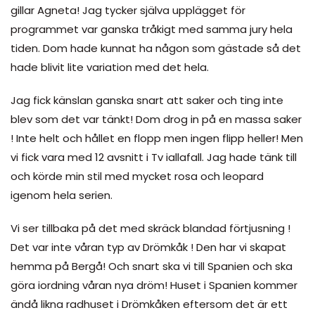
gillar Agneta! Jag tycker själva upplägget för
programmet var ganska tråkigt med samma jury hela
tiden. Dom hade kunnat ha någon som gästade så det
hade blivit lite variation med det hela.
Jag fick känslan ganska snart att saker och ting inte
blev som det var tänkt! Dom drog in på en massa saker
! Inte helt och hållet en flopp men ingen flipp heller! Men
vi fick vara med 12 avsnitt i Tv iallafall. Jag hade tänk till
och körde min stil med mycket rosa och leopard
igenom hela serien.
Vi ser tillbaka på det med skräck blandad förtjusning !
Det var inte våran typ av Drömkåk ! Den har vi skapat
hemma på Bergå! Och snart ska vi till Spanien och ska
göra iordning våran nya dröm! Huset i Spanien kommer
ändå likna radhuset i Drömkåken eftersom det är ett