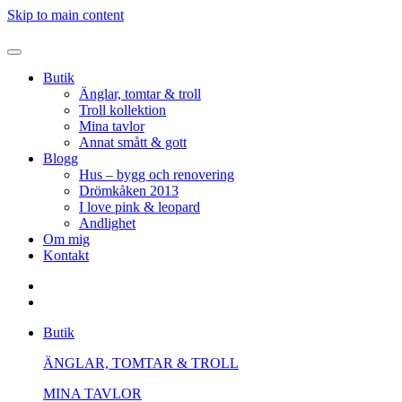
Skip to main content
Butik
Änglar, tomtar & troll
Troll kollektion
Mina tavlor
Annat smått & gott
Blogg
Hus – bygg och renovering
Drömkåken 2013
I love pink & leopard
Andlighet
Om mig
Kontakt
Butik
ÄNGLAR, TOMTAR & TROLL
MINA TAVLOR