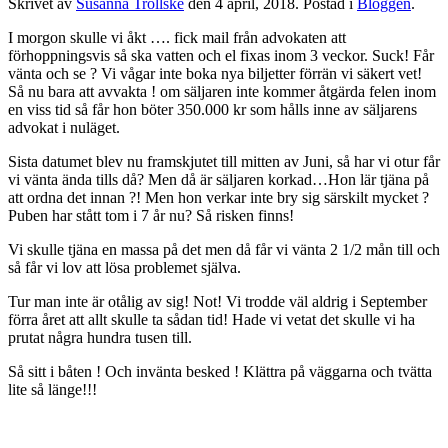
Skrivet av
Susanna Trollske
den
4 april, 2018
. Postad i
Bloggen
.
I morgon skulle vi åkt …. fick mail från advokaten att
förhoppningsvis så ska vatten och el fixas inom 3 veckor. Suck! Får
vänta och se ? Vi vågar inte boka nya biljetter förrän vi säkert vet!
Så nu bara att avvakta ! om säljaren inte kommer åtgärda felen inom
en viss tid så får hon böter 350.000 kr som hålls inne av säljarens
advokat i nuläget.
Sista datumet blev nu framskjutet till mitten av Juni, så har vi otur får
vi vänta ända tills då? Men då är säljaren korkad…Hon lär tjäna på
att ordna det innan ?! Men hon verkar inte bry sig särskilt mycket ?
Puben har stått tom i 7 år nu? Så risken finns!
Vi skulle tjäna en massa på det men då får vi vänta 2 1/2 mån till och
så får vi lov att lösa problemet själva.
Tur man inte är otålig av sig! Not! Vi trodde väl aldrig i September
förra året att allt skulle ta sådan tid! Hade vi vetat det skulle vi ha
prutat några hundra tusen till.
Så sitt i båten ! Och invänta besked ! Klättra på väggarna och tvätta
lite så länge!!!