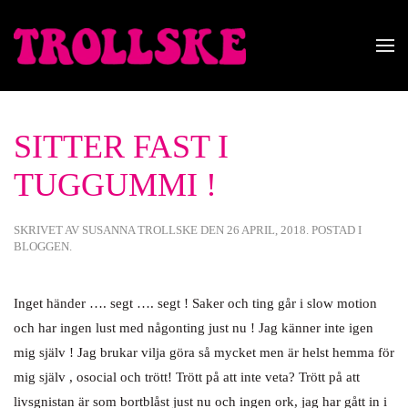
Skip to main content
SITTER FAST I
TUGGUMMI !
SKRIVET AV
SUSANNA TROLLSKE
DEN
26 APRIL, 2018
. POSTAD I
BLOGGEN
.
Inget händer …. segt …. segt ! Saker och ting går i slow motion
och har ingen lust med någonting just nu ! Jag känner inte igen
mig själv ! Jag brukar vilja göra så mycket men är helst hemma för
mig själv , osocial och trött! Trött på att inte veta? Trött på att
livsgnistan är som bortblåst just nu och ingen ork, jag har gått in i