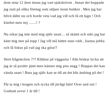
dom sista 12 åren innan jag vart sjukskriven . Innan det hoppade
jag runt på olika företag som säljare inom butiker . Men jag har
blivit äldre nu och borde veta vad jag vill och få ett lugn ! Och
klarhet men nej ……! ?
Nu orkar jag inte med mig själv snart… så skämt och sido jag har
känt mig mer på topp ! Jag vill må bättre utan värk , kunna jobba
och få fokus på vad jag ska göra!?
Stort frågetecken ??? Klättrar på väggarna ! Alla brukar tycka att
jag är så positiv jämt men känner mig piss negg ! Hoppas det kan
vända snart ! Bara jag själv kan se till att det blir ändring på det !
Får ta mig i kragen och rycka till jävligt hårt! Over and out !
Godnatt sover 1 år till !