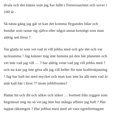
dvala och det känns som jag har fallit i Törnrosasömn och sover i
100 år .
Så nästa gång jag går ut kan det komma flygandes bilar och
hundar som rastar sig själva eller något annat konstigt som man
aldrig sett förut ?
Var glada ni som vet vad ni vill jobba med och gör det och var
tacksamma ! Jag känner mig inte hemma på den här planeten och
vet inte vad jag vill … ? har aldrig vetat vad jag vill jobba med ?
och nu kan jag inte göra allt jag vill heller för min kotförskjutning
! Jag har haft tur med mycket och man kan inte ha allt men vad är
mitt kall här i livet ?? inom jobbfronten?
Hattar hit och dit och söker och söker … bortsett från ryggen som
begränsar mig nu så vet jag inte hur många affärer jag haft ? Har
tappat räkningen ? Har jobbat mest med att vara egenföretagare