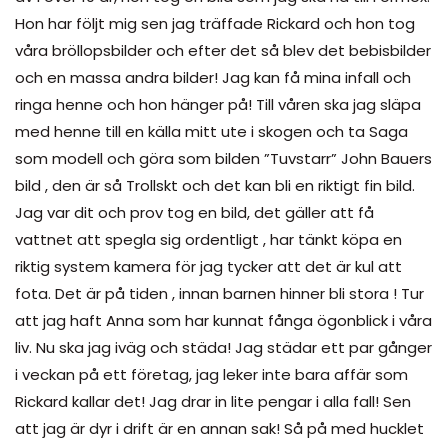
Hon har följt mig sen jag träffade Rickard och hon tog
våra bröllopsbilder och efter det så blev det bebisbilder
och en massa andra bilder! Jag kan få mina infall och
ringa henne och hon hänger på! Till våren ska jag släpa
med henne till en källa mitt ute i skogen och ta Saga
som modell och göra som bilden ”Tuvstarr” John Bauers
bild , den är så Trollskt och det kan bli en riktigt fin bild.
Jag var dit och prov tog en bild, det gäller att få
vattnet att spegla sig ordentligt , har tänkt köpa en
riktig system kamera för jag tycker att det är kul att
fota. Det är på tiden , innan barnen hinner bli stora ! Tur
att jag haft Anna som har kunnat fånga ögonblick i våra
liv. Nu ska jag iväg och städa! Jag städar ett par gånger
i veckan på ett företag, jag leker inte bara affär som
Rickard kallar det! Jag drar in lite pengar i alla fall! Sen
att jag är dyr i drift är en annan sak! Så på med hucklet