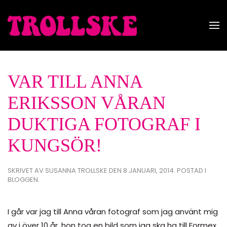
Skip to main content
VAR TILL ANNA
ERIKSSON VÅRAN
DUKTIGA FOTOGRAF I
KUNGSÖR!
SKRIVET AV
SUSANNA TROLLSKE
DEN
8 JANUARI, 2014
. POSTAD I
BLOGGEN
.
I går var jag till Anna våran fotograf som jag använt mig
av i över 10 år, hon tog en bild som jag ska ha till Formex.