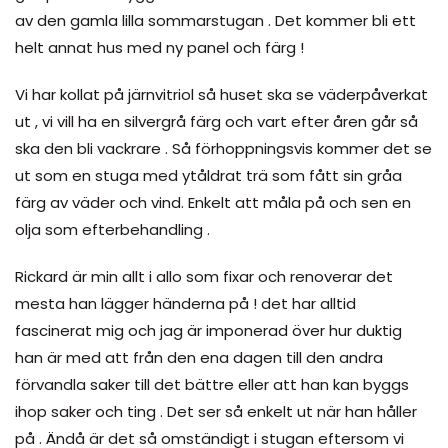
av den gamla lilla sommarstugan . Det kommer bli ett
helt annat hus med ny panel och färg !
Vi har kollat på järnvitriol så huset ska se väderpåverkat
ut , vi vill ha en silvergrå färg och vart efter åren går så
ska den bli vackrare . Så förhoppningsvis kommer det se
ut som en stuga med ytåldrat trä som fått sin gråa
färg av väder och vind. Enkelt att måla på och sen en
olja som efterbehandling .
Rickard är min allt i allo som fixar och renoverar det
mesta han lägger händerna på ! det har alltid
fascinerat mig och jag är imponerad över hur duktig
han är med att från den ena dagen till den andra
förvandla saker till det bättre eller att han kan byggs
ihop saker och ting . Det ser så enkelt ut när han håller
på . Ändå är det så omständigt i stugan eftersom vi