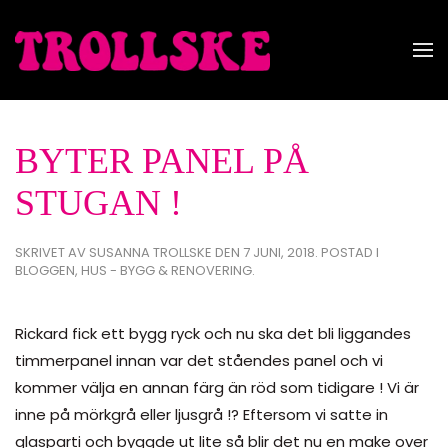
Skip to main content
BYTER PANEL PÅ
STUGAN !
SKRIVET AV
SUSANNA TROLLSKE
DEN
7 JUNI, 2018
. POSTAD I
BLOGGEN
,
HUS - BYGG & RENOVERING
.
Rickard fick ett bygg ryck och nu ska det bli liggandes
timmerpanel innan var det ståendes panel och vi
kommer välja en annan färg än röd som tidigare ! Vi är
inne på mörkgrå eller ljusgrå !? Eftersom vi satte in
glasparti och byggde ut lite så blir det nu en make over