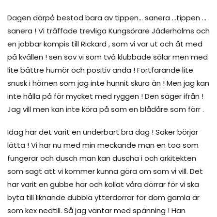
Dagen därpå bestod bara av tippen… sanera …tippen …
sanera ! Vi träffade trevliga Kungsörare Jäderholms och
en jobbar kompis till Rickard , som vi var ut och åt med
på kvällen ! sen sov vi som två klubbade sälar men med
lite bättre humör och positiv anda ! Fortfarande lite
snusk i hörnen som jag inte hunnit skura än ! Men jag kan
inte hålla på för mycket med ryggen ! Den säger ifrån !
Jag vill men kan inte köra på som en blådåre som förr .
Idag har det varit en underbart bra dag ! Saker börjar
lätta ! Vi har nu med min meckande man en toa som
fungerar och dusch man kan duscha i och arkitekten
som sagt att vi kommer kunna göra om som vi vill. Det
har varit en gubbe här och kollat våra dörrar för vi ska
byta till liknande dubbla ytterdörrar för dom gamla är
som kex nedtill. Så jag väntar med spänning ! Han