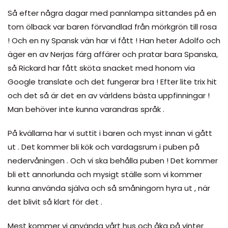
Så efter några dagar med pannlampa sittandes på en
tom ölback var baren förvandlad från mörkgrön till rosa
! Och en ny Spansk vän har vi fått ! Han heter Adolfo och
äger en av Nerjas färg affärer och pratar bara Spanska,
så Rickard har fått sköta snacket med honom via
Google translate och det fungerar bra ! Efter lite trix hit
och det så är det en av världens bästa uppfinningar !
Man behöver inte kunna varandras språk .
På kvällarna har vi suttit i baren och myst innan vi gått
ut . Det kommer bli kök och vardagsrum i puben på
nedervåningen . Och vi ska behålla puben ! Det kommer
bli ett annorlunda och mysigt ställe som vi kommer
kunna använda själva och så småningom hyra ut , när
det blivit så klart för det .
Mest kommer vi använda vårt hus och åka på vinter