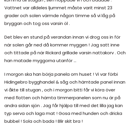
Vattnet var alldeles ljummet måste varit minst 23
grader och solen värmde någon timme så vi låg på
bryggan och tog oss varsin öl .
Det blev en stund på verandan innan vi drog oss in för
när solen går ned då kommer myggen ! Jag satt inne
och tittade på när Rickard grillade varsin nattakorv . Och
han matade myggorna utanför …
I morgon ska han börja panela om huset ! Vi var förbi
Hidingebro bygghandel & såg och hämtade panel innan
vi åkte till stugan , och i morgon bitti får vi köra över
med flotten och hämta timmerpanelen som nu är på
andra sidan sjön . Jag får hjälpa till med det lilla jag kan
typ serva och laga mat ! Gosa med hunden och dricka
bubbel ! Sola och bada ! Blir skit bra !