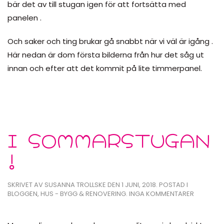
bär det av till stugan igen för att fortsätta med
panelen .
Och saker och ting brukar gå snabbt när vi väl är igång .
Här nedan är dom första bilderna från hur det såg ut
innan och efter att det kommit på lite timmerpanel.
I SOMMARSTUGAN
!
SKRIVET AV
SUSANNA TROLLSKE
DEN
1 JUNI, 2018
. POSTAD I
TILL
BLOGGEN
,
HUS - BYGG & RENOVERING
.
INGA KOMMENTARER
I
SOMMAR
!