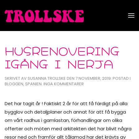
Skip to main content
HUSRENOVERING
IGÅNG I NERJA
SKRIVET AV
SUSANNA TROLLSKE
DEN
7 NOVEMBER, 2019
. POSTAD I
TILL
BLOGGEN
,
SPANIEN
.
INGA KOMMENTARER
HUSRENOVERING
IGÅNG
I
Det har tagit år ! Faktiskt 2 år för att få färdigt på alla
NERJA
bygglov och detaljplaner och annat för att få bygga
om vårt radhus i gamlastan, förhandlingar om olika
offerter och möten med arkitekten det har blivit några
resor ned och framför allt tålamod har det krävts av