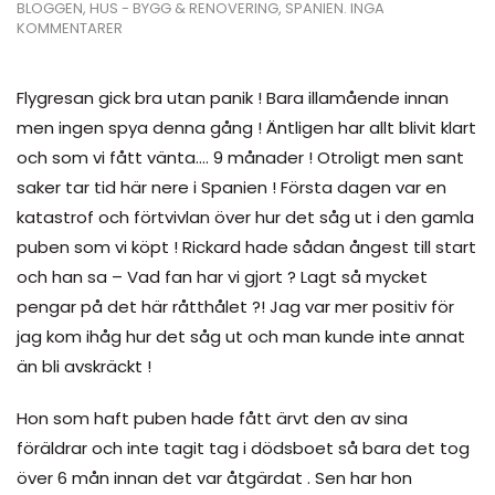
BLOGGEN
,
HUS - BYGG & RENOVERING
,
SPANIEN
.
INGA
TILL
KOMMENTARER
BAR
RÖJ
I
Flygresan gick bra utan panik ! Bara illamående innan
NERJA
men ingen spya denna gång ! Äntligen har allt blivit klart
!
och som vi fått vänta…. 9 månader ! Otroligt men sant
saker tar tid här nere i Spanien ! Första dagen var en
katastrof och förtvivlan över hur det såg ut i den gamla
puben som vi köpt ! Rickard hade sådan ångest till start
och han sa – Vad fan har vi gjort ? Lagt så mycket
pengar på det här råtthålet ?! Jag var mer positiv för
jag kom ihåg hur det såg ut och man kunde inte annat
än bli avskräckt !
Hon som haft puben hade fått ärvt den av sina
föräldrar och inte tagit tag i dödsboet så bara det tog
över 6 mån innan det var åtgärdat . Sen har hon