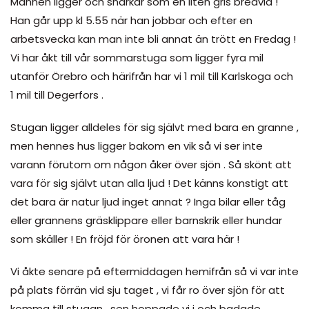
Mannen ligger och snarkar som en liten gris bredvid !
Han går upp kl 5.55 när han jobbar och efter en
arbetsvecka kan man inte bli annat än trött en Fredag !
Vi har åkt till vår sommarstuga som ligger fyra mil
utanför Örebro och härifrån har vi 1 mil till Karlskoga och
1 mil till Degerfors .
Stugan ligger alldeles för sig självt med bara en granne ,
men hennes hus ligger bakom en vik så vi ser inte
varann förutom om någon åker över sjön . Så skönt att
vara för sig självt utan alla ljud ! Det känns konstigt att
det bara är natur ljud inget annat ? Inga bilar eller tåg
eller grannens gräsklippare eller barnskrik eller hundar
som skäller ! En fröjd för öronen att vara här !
Vi åkte senare på eftermiddagen hemifrån så vi var inte
på plats förrän vid sju taget , vi får ro över sjön för att
komma till stugan , sen hoppade vi i och badade .