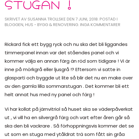
STUGAN !
SKRIVET AV
SUSANNA TROLLSKE
DEN
7 JUNI, 2018
. POSTAD I
TILL
BLOGGEN
,
HUS - BYGG & RENOVERING
.
INGA KOMMENTARER
BYTER
PANEL
PÅ
Rickard fick ett bygg ryck och nu ska det bli liggandes
STUGAN
timmerpanel innan var det ståendes panel och vi
!
kommer välja en annan färg än röd som tidigare ! Vi är
inne på mörkgrå eller ljusgrå !? Eftersom vi satte in
glasparti och byggde ut lite så blir det nu en make over
av den gamla lilla sommarstugan . Det kommer bli ett
helt annat hus med ny panel och färg !
Vi har kollat på järnvitriol så huset ska se väderpåverkat
ut , vi vill ha en silvergrå färg och vart efter åren går så
ska den bli vackrare . Så förhoppningsvis kommer det se
ut som en stuga med ytåldrat trä som fått sin gråa