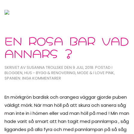
EN ROSA BAR VAD
ANNARS ?
SKRIVET AV
SUSANNA TROLLSKE
DEN
9 JULI, 2018
. POSTAD I
BLOGGEN
,
HUS - BYGG & RENOVERING
,
MODE & I LOVE PINK
,
TILL
SPANIEN
.
INGA KOMMENTARER
EN
ROSA
BAR
En mörkgrön bardisk och orangea väggar gjorde puben
VAD
väldigt mörk. När man höll på att skura och sanera såg
ANNARS
?
man inte in i hörnen eller vad man höll på med ! Min man
hade varit så smart att han tagit med pannlampa , såg
liggandes på alla fyra och med pannlampan på så såg