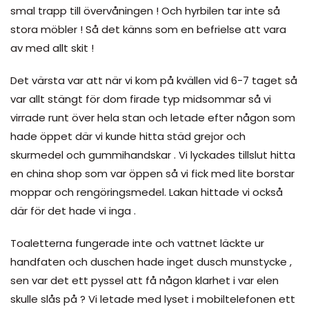
smal trapp till övervåningen ! Och hyrbilen tar inte så
stora möbler ! Så det känns som en befrielse att vara
av med allt skit !
Det värsta var att när vi kom på kvällen vid 6-7 taget så
var allt stängt för dom firade typ midsommar så vi
virrade runt över hela stan och letade efter någon som
hade öppet där vi kunde hitta städ grejor och
skurmedel och gummihandskar . Vi lyckades tillslut hitta
en china shop som var öppen så vi fick med lite borstar
moppar och rengöringsmedel. Lakan hittade vi också
där för det hade vi inga .
Toaletterna fungerade inte och vattnet läckte ur
handfaten och duschen hade inget dusch munstycke ,
sen var det ett pyssel att få någon klarhet i var elen
skulle slås på ? Vi letade med lyset i mobiltelefonen ett