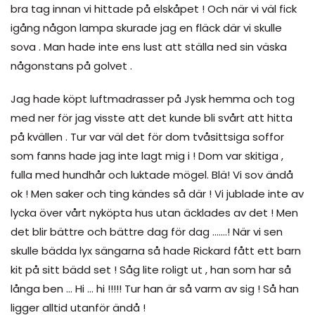
bra tag innan vi hittade på elskåpet ! Och när vi väl fick
igång någon lampa skurade jag en fläck där vi skulle
sova . Man hade inte ens lust att ställa ned sin väska
någonstans på golvet .
Jag hade köpt luftmadrasser på Jysk hemma och tog
med ner för jag visste att det kunde bli svårt att hitta
på kvällen . Tur var väl det för dom tvåsittsiga soffor
som fanns hade jag inte lagt mig i ! Dom var skitiga ,
fulla med hundhår och luktade mögel. Blä! Vi sov ändå
ok ! Men saker och ting kändes så där ! Vi jublade inte av
lycka över vårt nyköpta hus utan äcklades av det ! Men
det blir bättre och bättre dag för dag …….! När vi sen
skulle bädda lyx sängarna så hade Rickard fått ett barn
kit på sitt bädd set ! Såg lite roligt ut , han som har så
långa ben … Hi … hi !!!!! Tur han är så varm av sig ! Så han
ligger alltid utanför ändå !