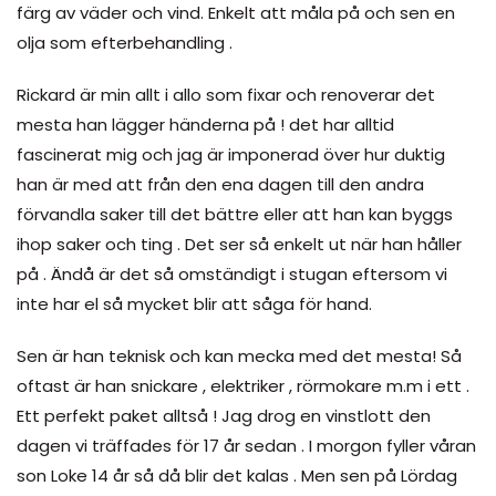
färg av väder och vind. Enkelt att måla på och sen en
olja som efterbehandling .
Rickard är min allt i allo som fixar och renoverar det
mesta han lägger händerna på ! det har alltid
fascinerat mig och jag är imponerad över hur duktig
han är med att från den ena dagen till den andra
förvandla saker till det bättre eller att han kan byggs
ihop saker och ting . Det ser så enkelt ut när han håller
på . Ändå är det så omständigt i stugan eftersom vi
inte har el så mycket blir att såga för hand.
Sen är han teknisk och kan mecka med det mesta! Så
oftast är han snickare , elektriker , rörmokare m.m i ett .
Ett perfekt paket alltså ! Jag drog en vinstlott den
dagen vi träffades för 17 år sedan . I morgon fyller våran
son Loke 14 år så då blir det kalas . Men sen på Lördag