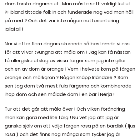
dom första dagarna ut . Man måste sett väldigt kul ut
?! Ibland tittade folk in och funderade nog vad man höll
på med ? Och det var inte någon nattorientering
iallafall !
När vi efter flera dagars skurande så bestämde vi oss
för att vi var tvungna att måla om ! Jag kan få nästan
få allergiska utslag av vissa färger som jag inte gillar
och en av dom är orange ! Vem i helvete kom på färgen
orange och mörkgrön ? Någon knäpp Irländare ? Som
sen tog dom två mest fula färgerna och kombinerade
ihop dom och sen målade dom i en bar i Nerja !
Tur att det går att måla över ! Och vilken förändring
man kan göra med lite färg ! Nu vet jag att jag är
ganska själv om att välja färgen rosa på en bardisk ( ljus
rosa ) och det finns nog många som tycker jag är