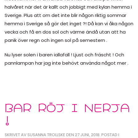
halvåret när det är kallt och jobbigt med kylan hemma i
Sverige. Plus att om det inte blir någon riktig sommar
hemma i Sverige så gör det inget ?! Då kan vi åka någon
vecka och få en dos sol och värme ändå utan att ha
panik över regn och ingen sol på semestern .
Nu lyser solen i baren iallafall ! Ljust och fräscht ! Och
pannlampan har jag inte behövt använda något mer .
BAR RÖJ I NERJA
!
SKRIVET AV
SUSANNA TROLLSKE
DEN
27 JUNI, 2018
. POSTAD I