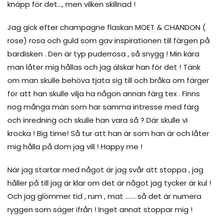
knäpp för det…, men vilken skillnad !
Jag gick efter champagne flaskan MOET & CHANDON (
rose) rosa och guld som gav inspirationen till färgen på
bardisken . Den är typ puderrosa , så snygg ! Min kära
man låter mig hållas och jag älskar han för det ! Tänk
om man skulle behöva tjata sig till och bråka om färger
för att han skulle vilja ha någon annan färg tex . Finns
nog många män som har samma intresse med färg
och inredning och skulle han vara så ? Där skulle vi
krocka ! Big time! Så tur att han är som han är och låter
mig hålla på dom jag vill ! Happy me !
När jag startar med något är jag svår att stoppa , jag
håller på till jag är klar om det är något jag tycker är kul !
Och jag glömmer tid , rum , mat ……. så det är numera
ryggen som säger ifrån ! Inget annat stoppar mig !